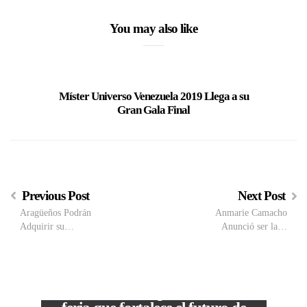
You may also like
Míster Universo Venezuela 2019 Llega a su
Luís E
Gran Gala Final
Previous Post
Next Post
Aragüeños Podrán
Anmarie Camacho
Adquirir su…
Anunció ser la…
M
VIEW POST
The Local Expo 2026: La
50