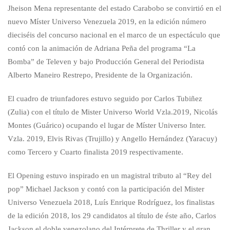
Jheison Mena representante del estado Carabobo se convirtió en el
nuevo Míster Universo Venezuela 2019, en la edición número
dieciséis del concurso nacional en el marco de un espectáculo que
contó con la animación de Adriana Peña del programa “La
Bomba” de Televen y bajo Producción General del Periodista
Alberto Maneiro Restrepo, Presidente de la Organización.
El cuadro de triunfadores estuvo seguido por Carlos Tubiñez
(Zulia) con el título de Mister Universo World Vzla.2019, Nicolás
Montes (Guárico) ocupando el lugar de Míster Universo Inter.
Vzla. 2019, Elvis Rivas (Trujillo) y Angello Hernández (Yaracuy)
como Tercero y Cuarto finalista 2019 respectivamente.
El Opening estuvo inspirado en un magistral tributo al “Rey del
pop” Michael Jackson y contó con la participación del Mister
Universo Venezuela 2018, Luís Enrique Rodríguez, los finalistas
de la edición 2018, los 29 candidatos al título de éste año, Carlos
Jackson el doble venezolano del Intérprete de Thriller y el gran