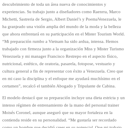
descubrimiento de toda un área nueva de conocimientos y
experiencias. Su trabajo junto a diseñadores como Raenrra, Marco
Michetti, Sastreria de Sergio, Albert Daniel’s y PoemaVenezuela, le
ha granjeado una visión amplia del mundo de la moda y la belleza
que ahora enfrentará en su participación en el Mister Tourism World.
“Mi preparación rumbo a Vietnam ha sido ardua, intensa. Hemos
trabajado con firmeza junto a la organización Miss y Mister Turismo
Venezuela y mi manager Francisco Restrepo en el aspecto físico,
nutricional, estético, de oratoria, pasarela, fotopose, vestuario y
cultura general a fin de representar con éxito a Venezuela. Creo que
en mi caso la disciplina y el enfoque me ayudará muchísimo en el
certamen”, recalcó el también Abogado y Tripulante de Cabina.
El modelo destacó que su preparación incluye una dieta estricta y un
intenso régimen de entrenamiento de la mano del personal trainer
Moisés Coronel, aunque aseguró que su mayor fortaleza en la
contienda reside en su personalidad. “Me gustaría ser recordado
como un hombre que decidió creer en su potencial. Que mi trabajo