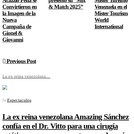
Acazzio Peña se
presentó su “Mix
Mister Turismo
Convirtieron en
& Match 2025”
Venezuela en el
la Imagen de la
Míster Tourism
Nueva
World
Campaña de
International
Gionel &
Giovanni
Previous Post
La ex reina venezolana…
Espectaculos
In
La ex reina venezolana Amazing Sánchez
confía en el Dr. Vitto para una cirugía