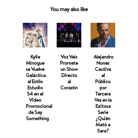
You may also like
Kylie
Voz Veis
Alejandro
Jhon
Minogue
Promete
Nones
Mora
se Vuelve
un Show
Cautiva
s
Galáctica
Directo
al
Cone
al Estilo
al
Público
con 
Estudio
Corazón
por
Segu
54 en el
Tercera
en 
Video
Vez en la
Conc
Promocional
Exitosa
On L
de Say
Serie
des
Something
¿Quién
Mara
Mató a
Sara?