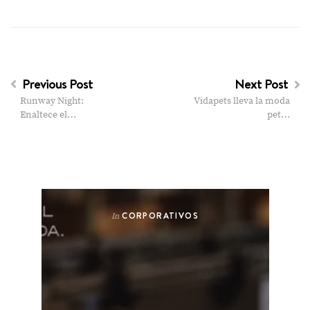
Previous Post
Next Post
Runway Night:
Vidapets lleva la moda
Enaltece el…
pet…
CORPORATIVOS
In