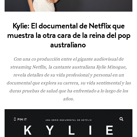
Kylie: El documental de Netflix que
muestra la otra cara de la reina del pop
australiano
Con una co producción entre el gigante audiovisual de
streaming Netflix, la cantante australiana Kylie Minogue,
revela detalles de su vida profesional y personal en un
documental que explora su carrera, su vida sentimental y las
duras pruebas de salud que ha enfrentado a lo largo de los
años.
PIN IT