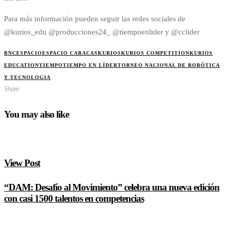
Para más información pueden seguir las redes sociales de
@kurios_edu @producciones24_ @tiempoenlider y @cclider
BNC
ESPACIO
ESPACIO CARACAS
KURIOS
KURIOS COMPETITION
KURIOS
EDUCATION
TIEMPO
TIEMPO EN LÍDER
TORNEO NACIONAL DE ROBÓTICA
Y TECNOLOGIA
Share
You may also like
View Post
“DAM: Desafío al Movimiento” celebra una nueva edición
con casi 1500 talentos en competencias