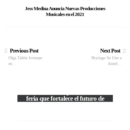
Jess Medina Anuncia Nuevas Producciones
El Dj v
Musicales en el 2021
listo 
Previous Post
Next Post
Olga Tañón Irrumpe
Brytiago Se Une a
en…
Anuel…
M
VIEW POST
The Local Expo 2026: La
50
feria que fortalece el futuro de
la moda venezolana
In
CORPORATIVOS