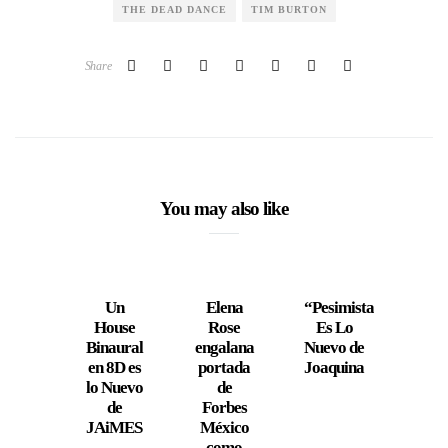
THE DEAD DANCE
TIM BURTON
Share
You may also like
Un
Elena
“Pesimista”
J Sa
House
Rose
Es Lo
Pres
Binaural
engalana
Nuevo de
su N
en 8D es
portada
Joaquina
Senc
lo Nuevo
de
“
de
Forbes
Diab
JAiMES
México
U
como
Ardi