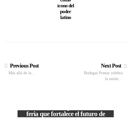
ícono del
Bach
poder
Prod
latino
po
Dere
Previous Post
Next Post
Más allá de la…
Bodegas Pomar celebra
la unión…
VIEW POST
The Local Expo 2026: La
feria que fortalece el futuro de
la moda venezolana
In
CORPORATIVOS