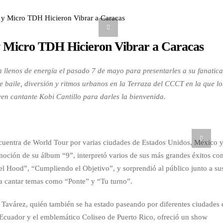
 Micro TDH Hicieron Vibrar a Caracas
 llenos de energía el pasado 7 de mayo para presentarles a su fanatic
e baile, diversión y ritmos urbanos en la Terraza del CCCT en la que lo
ven cantante Kobi Cantillo para darles la bienvenida.
uentra de World Tour por varias ciudades de Estados Unidos, México 
oción de su álbum “9”, interpretó varios de sus más grandes éxitos c
el Hood”, “Cumpliendo el Objetivo”, y sorprendió al público junto a su
a cantar temas como “Ponte” y “Tu turno”.
y Tavárez, quién también se ha estado paseando por diferentes ciudades 
 Ecuador y el emblemático Coliseo de Puerto Rico, ofreció un show