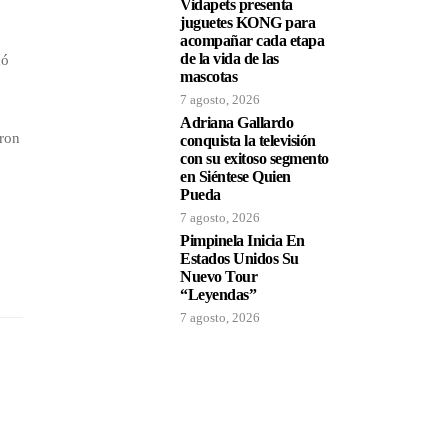
Vidapets presenta
juguetes KONG para
acompañar cada etapa
de la vida de las
dó
mascotas
7 agosto, 2026
Adriana Gallardo
eron
conquista la televisión
con su exitoso segmento
en Siéntese Quien
Pueda
7 agosto, 2026
Pimpinela Inicia En
Estados Unidos Su
Nuevo Tour
“Leyendas”
7 agosto, 2026