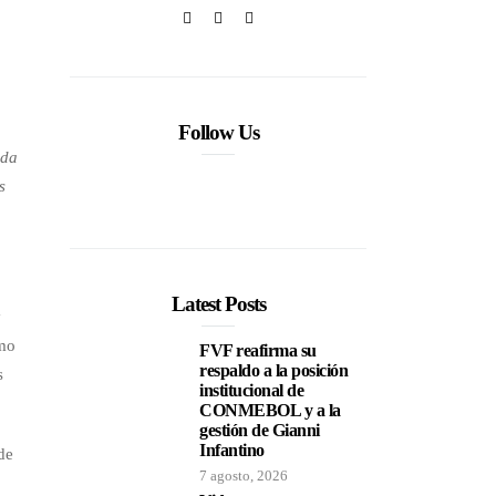
Follow Us
ada
s
Latest Posts
y
omo
FVF reafirma su
respaldo a la posición
s
institucional de
CONMEBOL y a la
gestión de Gianni
Infantino
de
7 agosto, 2026