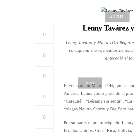
PIN IT
Lenny Tavárez y
Lenny Tavárez y Micro TDH llegaron
caraqueña shows inéditos llenos d
antecedió el jo
PIN IT
El venezolano Micro TDH, que se enc
América Latina como parte de la prom
“Cafeuné”, “Bésame sin sentir”, “En 
colegas Neutro Shorty y Big Soto par
Por su parte, el puertorriqueño Lenn
Estados Unidos, Costa Rica, Bolivia,