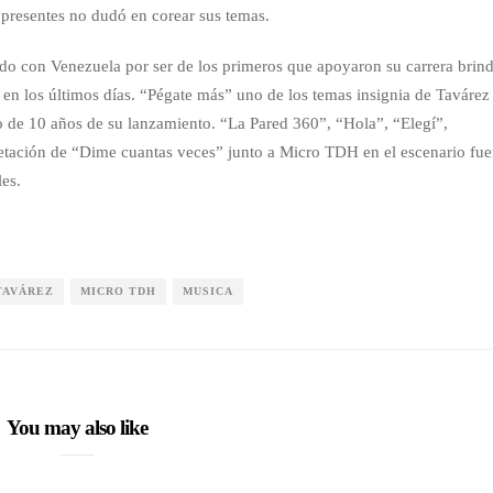
 presentes no dudó en corear sus temas.
ido con Venezuela por ser de los primeros que apoyaron su carrera brin
 en los últimos días. “Pégate más” uno de los temas insignia de Tavárez
 de 10 años de su lanzamiento. “La Pared 360”, “Hola”, “Elegí”,
retación de “Dime cuantas veces” junto a Micro TDH en el escenario fu
es.
TAVÁREZ
MICRO TDH
MUSICA
You may also like