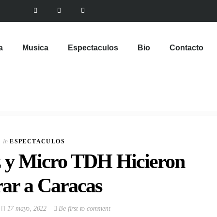
a
Musica
Espectaculos
Bio
Contacto
VIEW POST
Emely Barile pisa
fuerte en el Reina
In
ESPECTACULOS
Hispanoamericana
 y Micro TDH Hicieron
In
ESPECTACULOS
rar a Caracas
17 mayo, 2022
Be first to comment