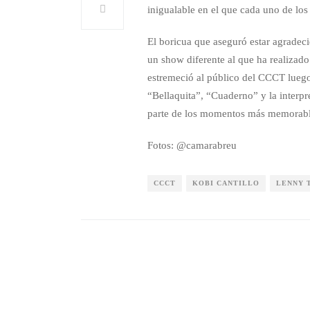
inigualable en el que cada uno de los
El boricua que aseguró estar agradec
un show diferente al que ha realizado
estremeció al público del CCCT luego
“Bellaquita”, “Cuaderno” y la interp
parte de los momentos más memorabl
Fotos: @camarabreu
CCCT
KOBI CANTILLO
LENNY 