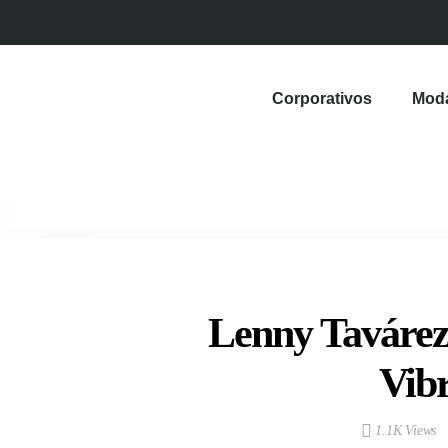
Corporativos
Mod
Lenny Tavárez
Vib
1.1K Views