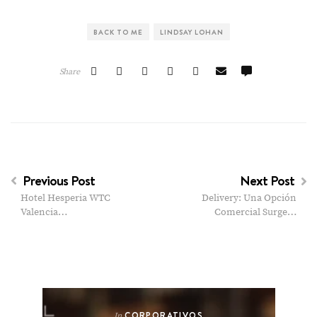
BACK TO ME
LINDSAY LOHAN
Share
Previous Post
Next Post
Hotel Hesperia WTC
Delivery: Una Opción
Valencia…
Comercial Surge…
CORPORATIVOS
In