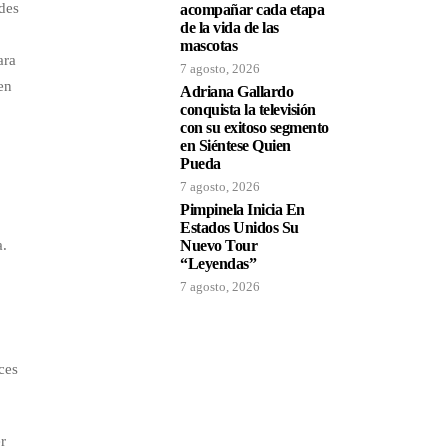
des
acompañar cada etapa
de la vida de las
mascotas
ara
7 agosto, 2026
en
Adriana Gallardo
conquista la televisión
con su exitoso segmento
en Siéntese Quien
Pueda
7 agosto, 2026
Pimpinela Inicia En
Estados Unidos Su
a.
Nuevo Tour
“Leyendas”
7 agosto, 2026
ces
r