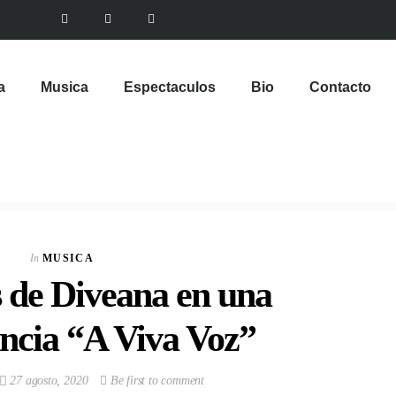
a
Musica
Espectaculos
Bio
Contacto
In
MUSICA
s de Diveana en una
cia “A Viva Voz”
27 agosto, 2020
Be first to comment