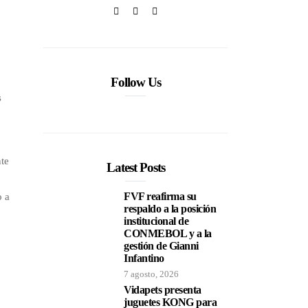
Follow Us
s
nte
Latest Posts
FVF reafirma su
o a
respaldo a la posición
institucional de
CONMEBOL y a la
gestión de Gianni
Infantino
7 agosto, 2026
Vidapets presenta
juguetes KONG para