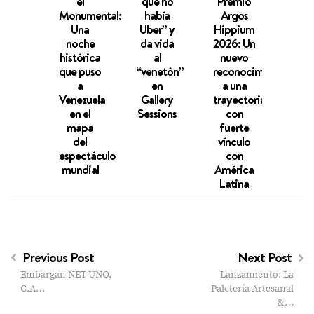
el
que no
Premio
Ara
Monumental:
había
Argos
Améz
Una
Uber” y
Hippium
inic
noche
da vida
2026: Un
gira
histórica
al
nuevo
Esta
que puso
“venetón”
reconocimiento
Uni
a
en
a una
Venezuela
Gallery
trayectoria
en el
Sessions
con
mapa
fuerte
del
vínculo
espectáculo
con
mundial
América
Latina
Previous Post
Next Post
Embargan NET UNO,
Lanzamiento: La
C.A…
Paletería Artesanal
&…