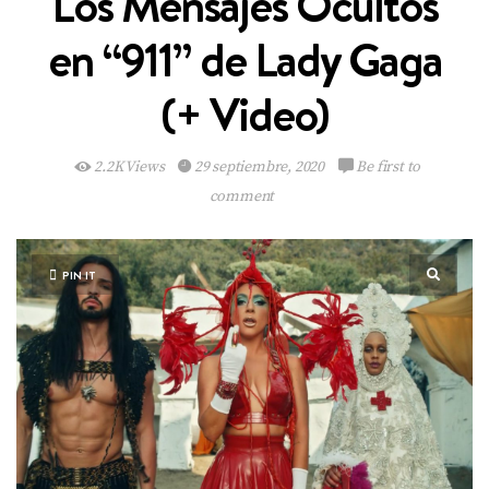
Los Mensajes Ocultos
en “911” de Lady Gaga
(+ Video)
2.2K Views
29 septiembre, 2020
Be first to
comment
PIN IT