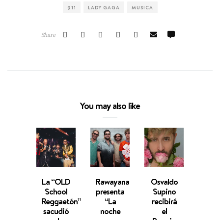
911
LADY GAGA
MUSICA
Share
You may also like
La “OLD
Rawayana
Osvaldo
Emi
School
presenta
Supino
Gala
Reggaetón”
“La
recibirá
Yeni
sacudió
noche
el
Mor