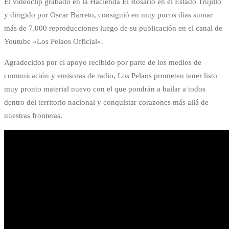
El videoclip grabado en la Hacienda El Rosario en el Estado Trujillo
y dirigido por Oscar Barreto, consiguió en muy pocos días sumar
más de 7.000 reproducciones luego de su publicación en el canal de
Youtube «Los Pelaos Official».
Agradecidos por el apoyo recibido por parte de los medios de
comunicación y emisoras de radio, Los Pelaos prometen tener listo
muy pronto material nuevo con el que pondrán a bailar a todos
dentro del territorio nacional y conquistar corazones más allá de
nuestras fronteras.