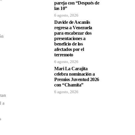
pareja con “Después de
las 10”
6 agosto, 2026
Davide de Ascaniis
regresa a Venezuela
para encabezar dos
ón
presentaciones a
beneficio de los
afectados por el
terremoto
6 agosto, 2026
Mari La Carajita
celebra nominación a
Premios Juventud 2026
con “Chamita”
6 agosto, 2026
 tan
l a
l
s