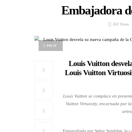
Embajadora de
363 Views
PIN IT
Louis Vuitton desvel
Louis Vuitton Virtuos
Louis Vuitton se complace en present
Vuitton Virtuosity, encarnada por 
artes
Fotografiada por Sølve Sundsbø, la ca