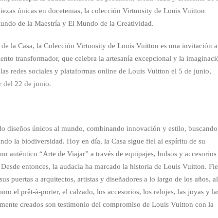
iezas únicas en docetemas, la colección Virtuosity de Louis Vuitton
Mundo de la Maestría y El Mundo de la Creatividad.
de la Casa, la Colección Virtuosity de Louis Vuitton es una invitación a
ento transformador, que celebra la artesanía excepcional y la imaginaci
las redes sociales y plataformas online de Louis Vuitton el 5 de junio,
r del 22 de junio.
do diseños únicos al mundo, combinando innovación y estilo, buscando
do la biodiversidad. Hoy en día, la Casa sigue fiel al espíritu de su
un auténtico “Arte de Viajar” a través de equipajes, bolsos y accesorios
 Desde entonces, la audacia ha marcado la historia de Louis Vuitton. Fie
us puertas a arquitectos, artistas y diseñadores a lo largo de los años, a
o el prêt-à-porter, el calzado, los accesorios, los relojes, las joyas y la
amente creados son testimonio del compromiso de Louis Vuitton con la