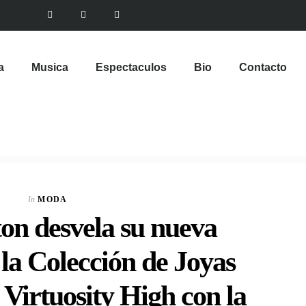
a
Musica
Espectaculos
Bio
Contacto
In
MODA
ton desvela su nueva
la Colección de Joyas
 Virtuosity High con la