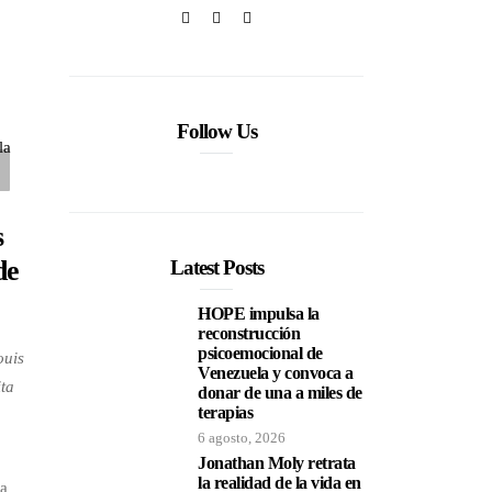
Follow Us
s
de
Latest Posts
HOPE impulsa la
reconstrucción
psicoemocional de
ouis
Venezuela y convoca a
ita
donar de una a miles de
terapias
6 agosto, 2026
Jonathan Moly retrata
la realidad de la vida en
la