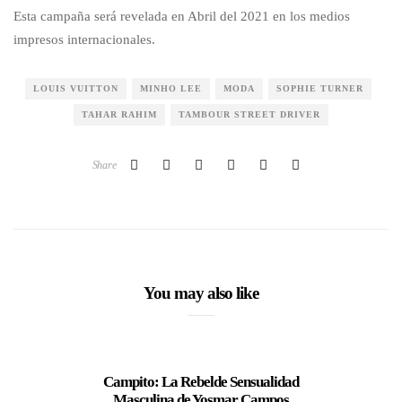
Esta campaña será revelada en Abril del 2021 en los medios
impresos internacionales.
LOUIS VUITTON
MINHO LEE
MODA
SOPHIE TURNER
TAHAR RAHIM
TAMBOUR STREET DRIVER
Share
You may also like
Campito: La Rebelde Sensualidad
Loui
Masculina de Yosmar Campos