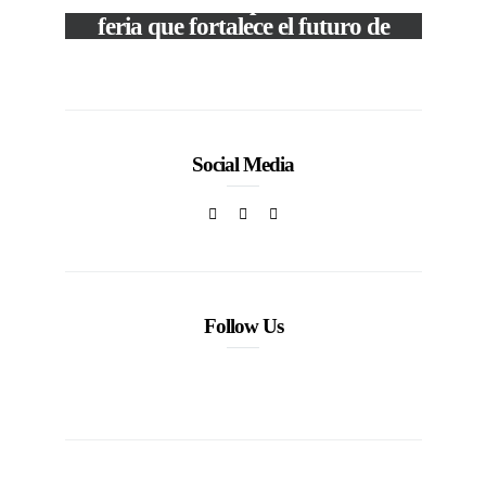
The Local Expo 2026: La
feria que fortalece el futuro de
la moda venezolana
In
CORPORATIVOS
Social Media
Follow Us