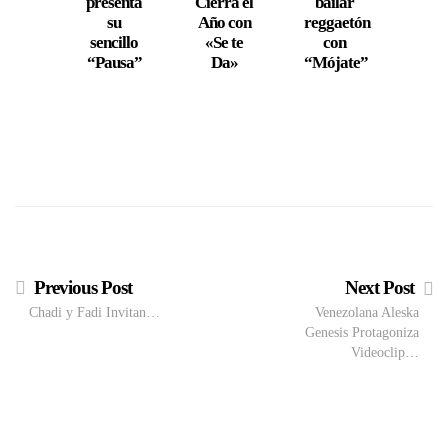
presenta
Cierra el
bailar
Habl
su
Año con
reggaetón
Benef
sencillo
«Se te
con
de 
“Pausa”
Da»
“Mójate”
Fund
Proy
Mani
Previous Post
Next Post
Chadi y Fadi Invitan…
Venezolana Aleska
Genesis Protagoniza
Videoclip…
VIEW POST