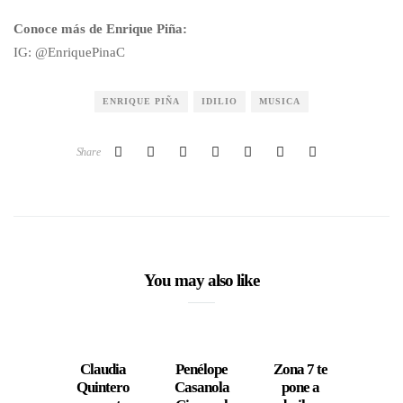
Conoce más de Enrique Piña:
IG: @EnriquePinaC
ENRIQUE PIÑA
IDILIO
MUSICA
Share
You may also like
Claudia
Penélope
Zona 7 te
“
Quintero
Casanola
pone a
Mús