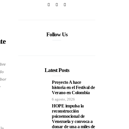
Follow Us
te
ibre
Latest Posts
ado
abor
Proyecto A hace
e
historia en el Festival de
Verano en Colombia
6 agosto, 2026
HOPE impulsa la
reconstrucción
psicoemocional de
Venezuela y convoca a
donar de una a miles de
 la