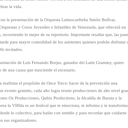
brar la vida.
con la presentación de la Orquesta Latinocaribeña Simón Bolívar,
Orquestas y Coros Juveniles e Infantiles de Venezuela, que ofrecerá un
 recorriendo lo mejor de su repertorio. Importante resaltar que, las puer
 tarde para mayor comodidad de los asistentes quienes podrán disfrutar 
Js invitados.
sentación de Luis Fernando Borjas, ganador del Latin Grammy, quien
io de una causa que trasciende el escenario.
a reafirma el propósito de Once Trece: hacer de la prevención una
un evento gratuito, cada año logra reunir producciones de alto nivel gra
omo Oz Producciones, Qubix Productions, la Alcaldía de Baruta y la
na la VIHda es un festival que te emociona, te informa y te transforma
desde lo colectivo, para bailar con sentido y para recordar que cuidarse
n sus organizadores.