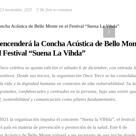
13 noviembre, 2025
Be first to comment
encenderá la Concha Acústica de Bello Mon
l Festival “Suena La Vihda”
Trece celebra su quinta edición el sábado 6 de diciembre, con entrada l
sitivos.
Desde sus inicios, la organización Once Trece se ha consolid
 la vida y la dignidad humana en contextos de alta vulnerabilidad. Su l
 gratuitos, confidenciales y centrados en la persona, bajo una visión qu
, sostenibilidad y comunicación como pilares fundamentales.
021 la organización impulsa el concierto “Suena la VIHda”, el festival
l país en materia de prevención y promoción de la salud. Este 6 de
cha Acústica de Bello Monte volverá a ser escenario de una noche donde