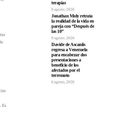
terapias
6 agosto, 2026
Jonathan Moly retrata
la realidad de la vida en
pareja con “Después de
las 10”
tas
6 agosto, 2026
de
Davide de Ascaniis
regresa a Venezuela
para encabezar dos
presentaciones a
beneficio de los
afectados por el
terremoto
6 agosto, 2026
cias
. Es