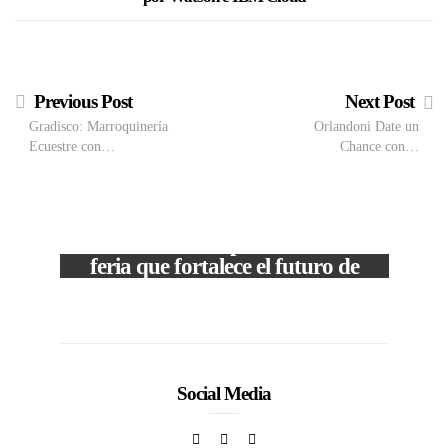
Previous Post
Next Post
Gradisco: Marroquinería
Orlandoni Date un
Ecuestre con…
Chance con…
M
VIEW POST
The Local Expo 2026: La
50
feria que fortalece el futuro de
la moda venezolana
In
CORPORATIVOS
Social Media