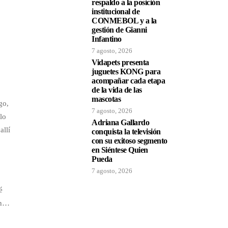
respaldo a la posición
institucional de
CONMEBOL y a la
gestión de Gianni
Infantino
7 agosto, 2026
Vidapets presenta
juguetes KONG para
acompañar cada etapa
de la vida de las
mascotas
go,
7 agosto, 2026
lo
Adriana Gallardo
allí
conquista la televisión
con su exitoso segmento
en Siéntese Quien
Pueda
7 agosto, 2026
é
ón…