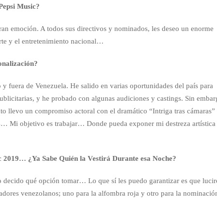
Pepsi Music?
ran emoción. A todos sus directivos y nominados, les deseo un enorme
rte y el entretenimiento nacional…
onalización?
 y fuera de Venezuela. He salido en varias oportunidades del país para
licitarias, y he probado con algunas audiciones y castings. Sin embar
to llevo un compromiso actoral con el dramático “Intriga tras cámaras” 
 Mi objetivo es trabajar… Donde pueda exponer mi destreza artística 
ic 2019… ¿Ya Sabe Quién la Vestirá Durante esa Noche?
no decido qué opción tomar… Lo que sí les puedo garantizar es que lucir
adores venezolanos; uno para la alfombra roja y otro para la nominaci