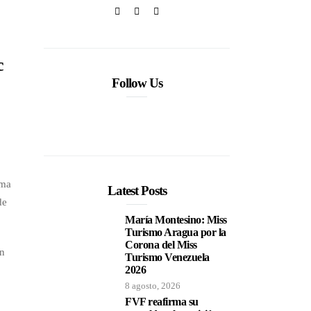
c
Follow Us
ima
Latest Posts
de
María Montesino: Miss
Turismo Aragua por la
Corona del Miss
un
Turismo Venezuela
2026
8 agosto, 2026
FVF reafirma su