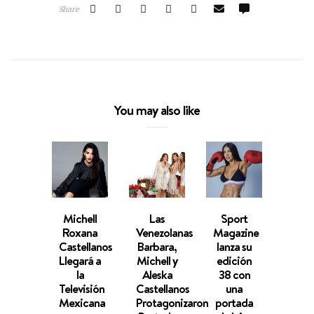
Share
You may also like
Michell
Las
Sport
La
Roxana
Venezolanas
Magazine
Herm
Castellanos
Barbara,
lanza su
Du
Llegará a
Michell y
edición
Dic
la
Aleska
38 con
Pres
Televisión
Castellanos
una
en 
Mexicana
Protagonizaron
portada
Edic