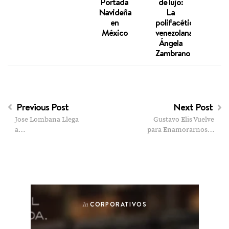
Portada
de lujo:
26 
Navideña
La
Spo
en
polifacética
Maga
México
venezolana
Ángela
Zambrano
Previous Post
Next Post
Jose Lombana Llega
Gustavo Elis Vuelve
a…
para Enamorarnos…
CORPORATIVOS
In