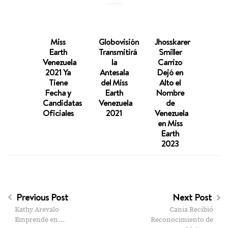
Miss
Globovisión
Jhosskaren
Mar
Earth
Transmitirá
Smiller
Dani
Venezuela
la
Carrizo
Vela
2021 Ya
Antesala
Dejó en
Clasi
Tiene
del Miss
Alto el
en el
Fecha y
Earth
Nombre
8 en
Candidatas
Venezuela
de
Cert
Oficiales
2021
Venezuela
de M
en Miss
Ear
Earth
20
2023
Previous Post
Next Post
Kathy Arevalo
Cania Recibió
Emprende en…
Reconocimiento de