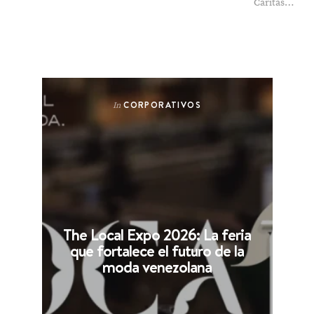
Cáritas…
CORPORATIVOS
In
The Local Expo 2026: La feria
que fortalece el futuro de la
moda venezolana