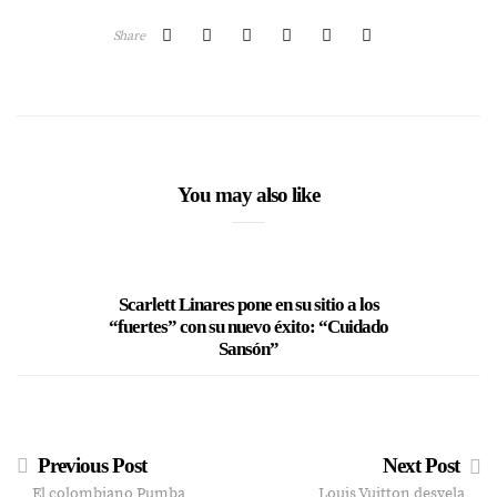
Share
You may also like
Scarlett Linares pone en su sitio a los
Boza se 
“fuertes” con su nuevo éxito: “Cuidado
Sansón”
Previous Post
Next Post
El colombiano Pumba
Louis Vuitton desvela