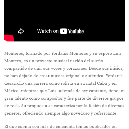
Monteros, formado por Yordanis Monteros y su esposo Luis
Montero, es un proyecto musical nacido del sueño
compartido de unir sus voces y corazones. Desde sus inicios,
no han dejado de crear música original y auténtica. Yordanis
desarrolló una carrera como solista en su natal Cuba y en
México, mientras que Luis, además de ser cantante, tiene un
gran talento como compositor y fue parte de diversos grupos
de rock. Su propuesta se caracteriza por la fusión de diversos
géneros, ofreciendo siempre algo novedoso y refrescante.
El dúo cuenta con más de cincuenta temas publicados en