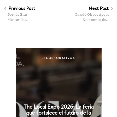
Previous Post
Next Post
Port de Bras:
Guaidó Ofrece Apoyo
Mascarillas…
Económico de…
CORPORATIVOS
In
The Local Expo 2026: La feria
que fortalece el futuro de la