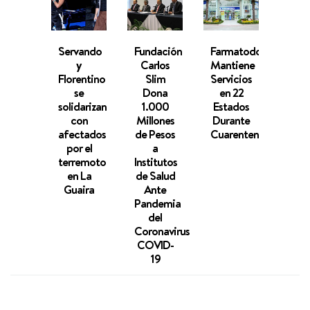
Servando
Fundación
Farmatodo
Diabl
y
Carlos
Mantiene
Und
Florentino
Slim
Servicios
y
se
Dona
en 22
Elias
solidarizan
1.000
Estados
s
con
Millones
Durante
Sum
afectados
de Pesos
Cuarentena
l
por el
a
Cuar
terremoto
Institutos
en La
de Salud
Guaira
Ante
Pandemia
del
Coronavirus
COVID-
19