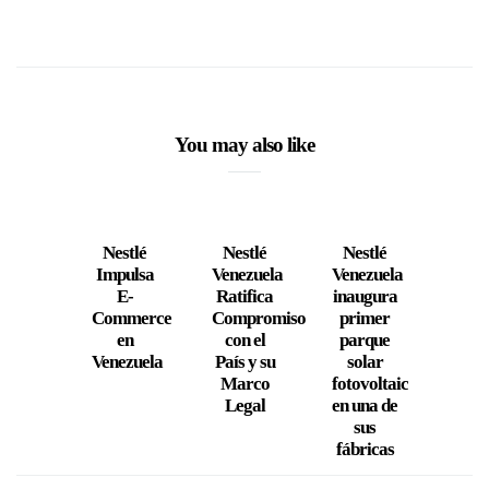
You may also like
Nestlé
Nestlé
Nestlé
Comi
Impulsa
Venezuela
Venezuela
el 
E-
Ratifica
inaugura
viaj
Commerce
Compromiso
primer
co
en
con el
parque
NES
Venezuela
País y su
solar
Marco
fotovoltaico
Legal
en una de
sus
fábricas