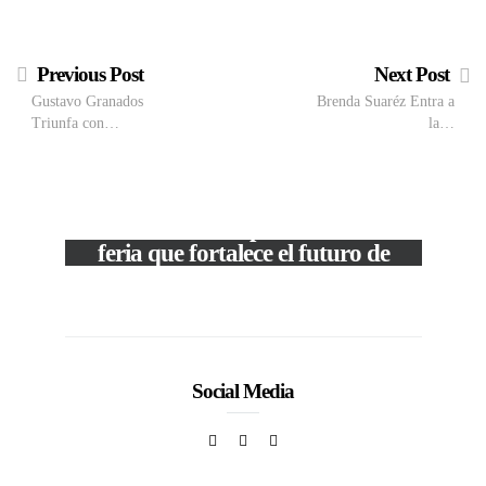
Previous Post
Next Post
Gustavo Granados
Brenda Suaréz Entra a
Triunfa con…
la…
VIEW POST
The Local Expo 2026: La
feria que fortalece el futuro de
la moda venezolana
In
CORPORATIVOS
Social Media