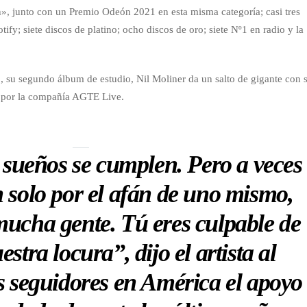
ón», junto con un Premio Odeón 2021 en esta misma categoría; casi tres
fy; siete discos de platino; ocho discos de oro; siete Nº1 en radio y la
”, su segundo álbum de estudio, Nil Moliner da un salto de gigante con 
a por la compañía AGTE Live.
 sueños se cumplen. Pero a veces
 solo por el afán de uno mismo,
 mucha gente. Tú eres culpable de
estra locura”, dijo el artista al
s seguidores en América el apoyo