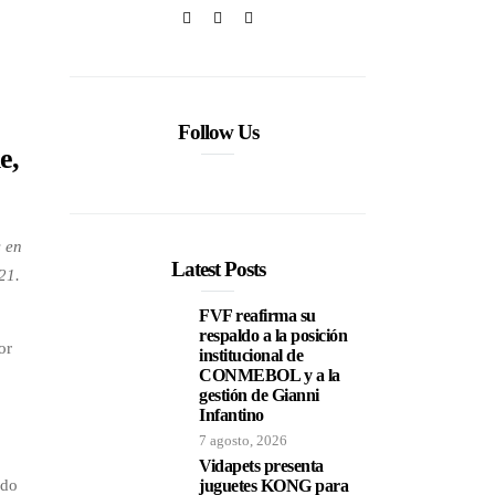
Follow Us
e,
s en
Latest Posts
21.
FVF reafirma su
respaldo a la posición
or
institucional de
CONMEBOL y a la
gestión de Gianni
Infantino
7 agosto, 2026
Vidapets presenta
ado
juguetes KONG para