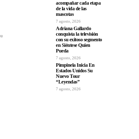
acompañar cada etapa
de la vida de las
mascotas
7 agosto, 2026
Adriana Gallardo
conquista la televisión
su
con su exitoso segmento
en Siéntese Quien
Pueda
7 agosto, 2026
Pimpinela Inicia En
Estados Unidos Su
Nuevo Tour
“Leyendas”
7 agosto, 2026