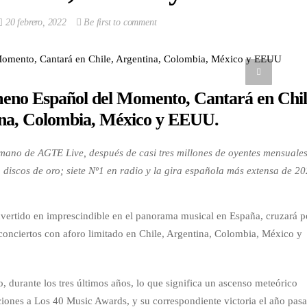
20 febrero, 2022
Be first to comment
meno Español del Momento, Cantará en Chil
na, Colombia, México y EEUU.
a mano de AGTE Live, después de casi tres millones de oyentes mensuale
ho discos de oro; siete Nº1 en radio y la gira española más extensa de 20
onvertido en imprescindible en el panorama musical en España, cruzará p
 conciertos con aforo limitado en Chile, Argentina, Colombia, México y
 durante los tres últimos años, lo que significa un ascenso meteórico
ciones a Los 40 Music Awards, y su correspondiente victoria el año pas