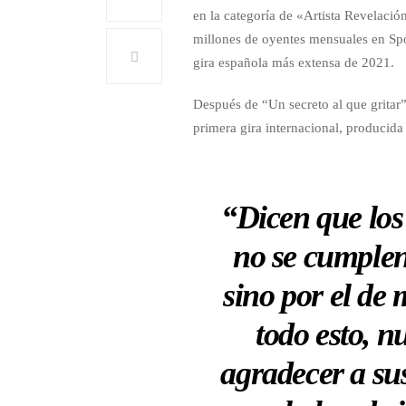
en la categoría de «Artista Revelaci
millones de oyentes mensuales en Spoti
gira española más extensa de 2021.
Después de “Un secreto al que gritar
primera gira internacional, producid
“Dicen que los
no se cumplen
sino por el de
todo esto, nu
agradecer a su