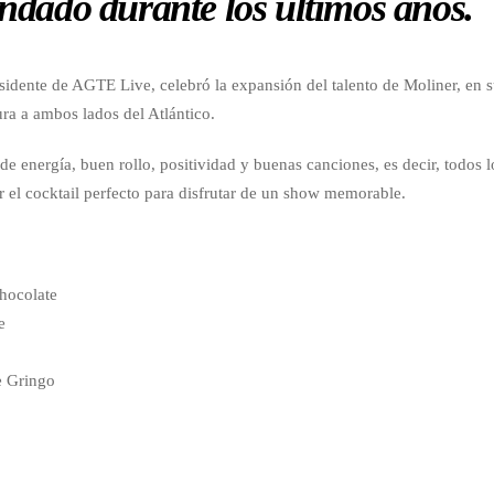
indado durante los últimos años.
sidente de AGTE Live, celebró la expansión del talento de Moliner, en 
ura a ambos lados del Atlántico.
e energía, buen rollo, positividad y buenas canciones, es decir, todos l
r el cocktail perfecto para disfrutar de un show memorable.
Chocolate
e
e Gringo