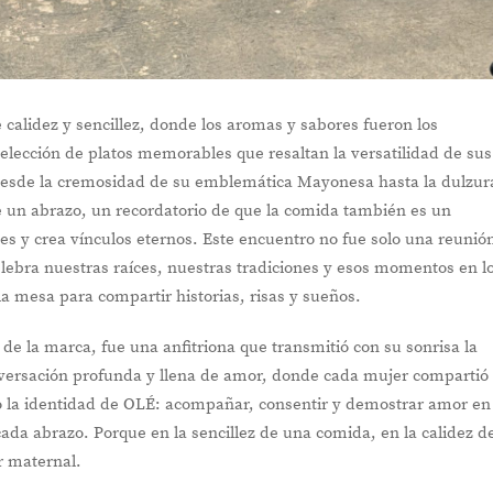
calidez y sencillez, donde los aromas y sabores fueron los
elección de platos memorables que resaltan la versatilidad de sus
Desde la cremosidad de su emblemática Mayonesa hasta la dulzur
 un abrazo, un recordatorio de que la comida también es un
s y crea vínculos eternos. Este encuentro no fue solo una reunió
lebra nuestras raíces, nuestras tradiciones y esos momentos en l
la mesa para compartir historias, risas y sueños.
de la marca, fue una anfitriona que transmitió con su sonrisa la
nversación profunda y llena de amor, donde cada mujer compartió
do la identidad de OLÉ: acompañar, consentir y demostrar amor en
cada abrazo. Porque en la sencillez de una comida, en la calidez d
r maternal.