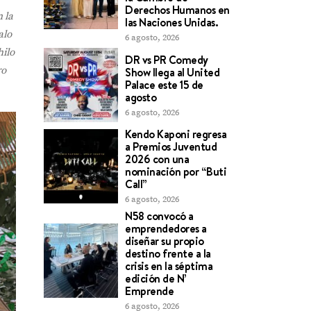
Derechos Humanos en
 la
las Naciones Unidas.
alo
6 agosto, 2026
hilo
DR vs PR Comedy
ro
Show llega al United
Palace este 15 de
agosto
6 agosto, 2026
Kendo Kaponi regresa
a Premios Juventud
2026 con una
nominación por “Buti
Call”
6 agosto, 2026
N58 convocó a
emprendedores a
diseñar su propio
destino frente a la
crisis en la séptima
edición de N’
Emprende
6 agosto, 2026