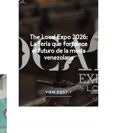
The Local Expo 2026:
La feria que fortalece
el futuro de la moda
venezolana
VIEW POST