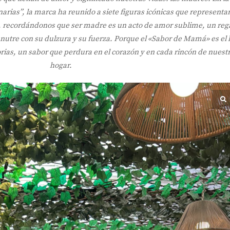
arias”, la marca ha reunido a siete figuras icónicas que representan
ura, recordándonos que ser madre es un acto de amor sublime, un reg
nutre con su dulzura y su fuerza. Porque el «Sabor de Mamá» es el 
as, un sabor que perdura en el corazón y en cada rincón de nuest
hogar.