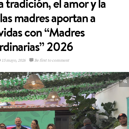
 tradición, el amor y la
 las madres aportan a
 vidas con “Madres
Multinacional de
rdinarias” 2026
Sabores expande su
Portafolio de bebidas
15 mayo, 2026
Be first to comment
VIEW POST