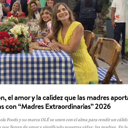
ón, el amor y la calidez que las madres apor
as con “Madres Extraordinarias” 2026
ola Foods y su marca OLÉ se unen con el alma para rendir un cálido
 que llenan de amor y significado nuestras vidas: las madres. En la