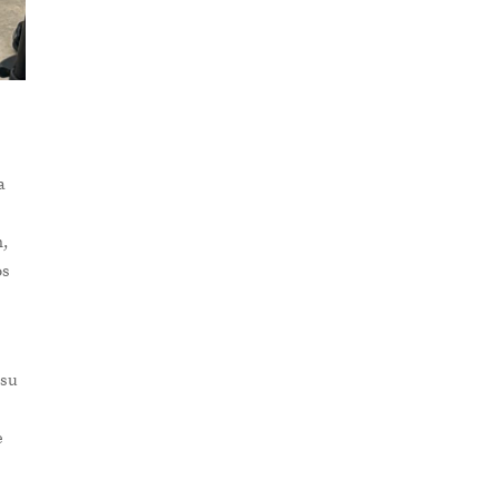
a
n,
os
 su
e