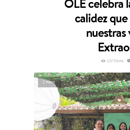
OLÉ celebra la
calidez que
nuestras
Extrao
121 Views
PIN IT