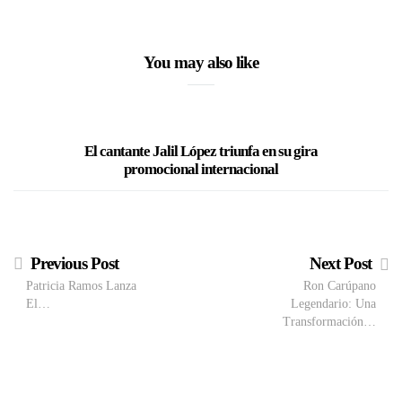
You may also like
El cantante Jalil López triunfa en su gira
Silvestre
promocional internacional
Previous Post
Next Post
Patricia Ramos Lanza
Ron Carúpano
El…
Legendario: Una
Transformación…
M
VIEW POST