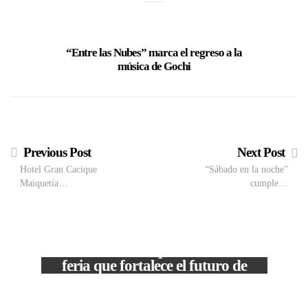
“Entre las Nubes” marca el regreso a la
“Oh Na
música de Gochi
Previous Post
Next Post
Hotel Gran Cacique
“Sábado en la noche”
Maiquetía…
cumple…
M
VIEW POST
The Local Expo 2026: La
50
feria que fortalece el futuro de
la moda venezolana
In
CORPORATIVOS