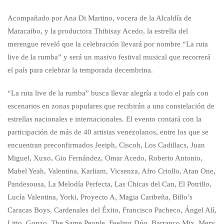
Acompañado por Ana Di Martino, vocera de la Alcaldía de
Maracaibo, y la productora Thibisay Acedo, la estrella del
merengue reveló que la celebración llevará por nombre “La ruta
live de la rumba” y será un masivo festival musical que recorrerá
el país para celebrar la temporada decembrina.
“La ruta live de la rumba” busca llevar alegría a todo el país con
escenarios en zonas populares que recibirán a una constelación de
estrellas nacionales e internacionales. El evento contará con la
participación de más de 40 artistas venezolanos, entre los que se
encuentran preconfirmados Jeeiph, Ciscoh, Los Cadillacs, Juan
Miguel, Xuxo, Gio Fernández, Omar Acedo, Roberto Antonio,
Mabel Yeah, Valentina, Karliam, Vicsenza, Afro Criollo, Aran One,
Pandesousa, La Melodía Perfecta, Las Chicas del Can, El Potrillo,
Lucía Valentina, Yorki, Proyecto A, Magia Caribeña, Billo’s
Caracas Boys, Cardenales del Éxito, Francisco Pacheco, Ángel Alí,
Litto, Gonzo, The Same People, Feeling Dúo, Barranco Mix, Mery