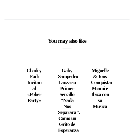
You may also like
Chadi y
Gaby
Miguelle
“Dir
Fadi
Sampedro
& Tons
a
Invitan
Lanza su
Conquistan
Cor
al
Primer
Miami e
El N
«Poker
Sencillo
Ibiza con
Ál
Party»
“Nada
su
d
Nos
Música
Mig
Separará”,
Bu
Como un
Grito de
Esperanza