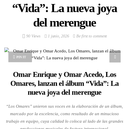
“Vida”: La nueva joya
del merengue
90 Views
1 junio, 2026
Be first to comment
PIN IT
Omar Enrique y Omar Acedo, Los
Omares, lanzan el álbum “Vida”: La
nueva joya del merengue
“Los Omares” unieron sus voces en la elaboración de un álbum,
marcado por la excelencia, como resultado de un minucioso
trabajo en equipo, cuya calidad lo coloca al lado de las grandes
producciones musicales de factura internacional.