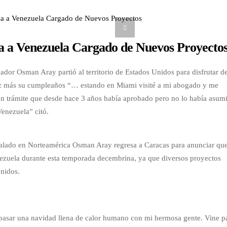
 a Venezuela Cargado de Nuevos Proyecto
mador Osman Aray partió al territorio de Estados Unidos para disfrutar d
ez más su cumpleaños “… estando en Miami visité a mi abogado y me
un trámite que desde hace 3 años había aprobado pero no lo había asum
Venezuela” citó.
talado en Norteamérica Osman Aray regresa a Caracas para anunciar qu
ezuela durante esta temporada decembrina, ya que diversos proyectos
Unidos.
pasar una navidad llena de calor humano con mi hermosa gente. Vine p