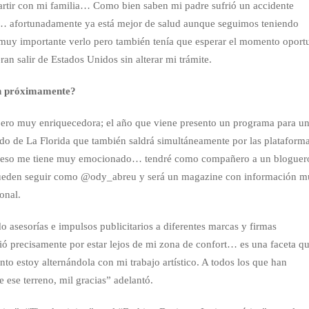
partir con mi familia… Como bien saben mi padre sufrió un accidente
r… afortunadamente ya está mejor de salud aunque seguimos teniendo
uy importante verlo pero también tenía que esperar el momento oport
an salir de Estados Unidos sin alterar mi trámite.
an próximamente?
pero muy enriquecedora; el año que viene presento un programa para u
ado de La Florida que también saldrá simultáneamente por las plataform
; eso me tiene muy emocionado… tendré como compañero a un bloguer
ueden seguir como @ody_abreu y será un magazine con información 
onal.
 asesorías e impulsos publicitarios a diferentes marcas y firmas
ió precisamente por estar lejos de mi zona de confort… es una faceta q
o estoy alternándola con mi trabajo artístico. A todos los que han
e ese terreno, mil gracias” adelantó.