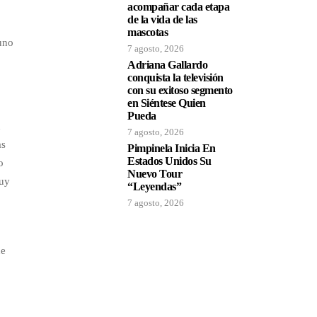
acompañar cada etapa
de la vida de las
mascotas
uno
7 agosto, 2026
Adriana Gallardo
conquista la televisión
con su exitoso segmento
en Siéntese Quien
Pueda
n
7 agosto, 2026
as
Pimpinela Inicia En
Estados Unidos Su
o
Nuevo Tour
muy
“Leyendas”
7 agosto, 2026
ue