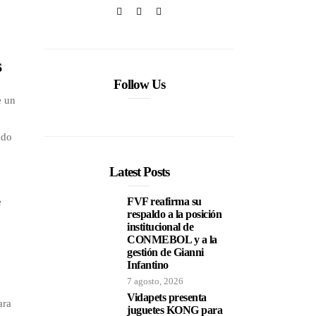
s
Follow Us
e un
ido
Latest Posts
FVF reafirma su
e
respaldo a la posición
institucional de
CONMEBOL y a la
gestión de Gianni
Infantino
7 agosto, 2026
Vidapets presenta
ara
juguetes KONG para