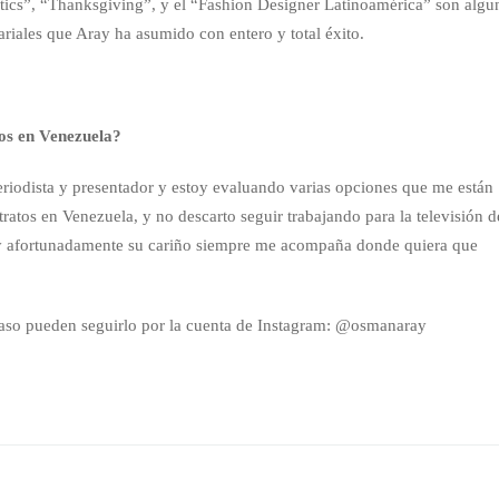
cs”, “Thanksgiving”, y el “Fashion Designer Latinoamérica” son algu
riales que Aray ha asumido con entero y total éxito.
os en Venezuela?
eriodista y presentador y estoy evaluando varias opciones que me están
atos en Venezuela, y no descarto seguir trabajando para la televisión d
y afortunadamente su cariño siempre me acompaña donde quiera que
caso pueden seguirlo por la cuenta de Instagram: @osmanaray