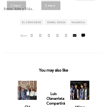
PIN IT
PIN IT
Fotos: Arte y Vida.
EL CONCURSO
OSMEL SOUSA
VALENCIA
Share
You may also like
Luis
Pres
Olavarrieta
Ofic
Compartirá
Cand
GH
Miss y