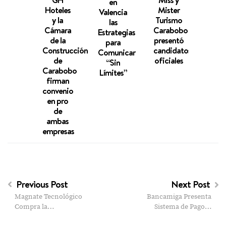
en
a
Hoteles
Mister
Valencia
Conc
y la
Turismo
las
b
Cámara
Carabobo
Estrategias
Os
de la
presentó
para
Sou
Construcción
candidatos
Comunicar
Ara
de
oficiales
“Sin
Carabobo
Límites”
firman
convenio
en pro
de
ambas
empresas
Previous Post
Next Post
Magnate Tecnológico
Bancamiga Presenta
Compra la…
Sistema de Pago…