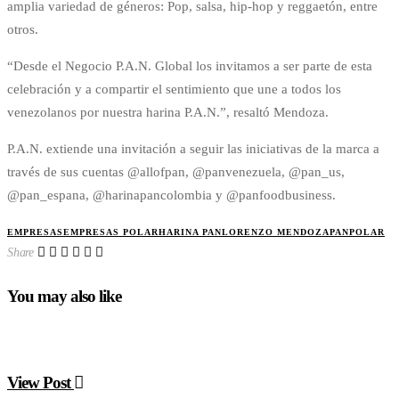
amplia variedad de géneros: Pop, salsa, hip-hop y reggaetón, entre
otros.
“Desde el Negocio P.A.N. Global los invitamos a ser parte de esta
celebración y a compartir el sentimiento que une a todos los
venezolanos por nuestra harina P.A.N.”, resaltó Mendoza.
P.A.N. extiende una invitación a seguir las iniciativas de la marca a
través de sus cuentas @allofpan, @panvenezuela, @pan_us,
@pan_espana, @harinapancolombia y @panfoodbusiness.
EMPRESAS
EMPRESAS POLAR
HARINA PAN
LORENZO MENDOZA
PAN
POLAR
Share
You may also like
View Post