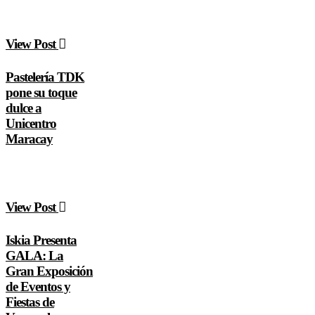
View Post
Pastelería TDK
pone su toque
dulce a
Unicentro
Maracay
View Post
Iskia Presenta
GALA: La
Gran Exposición
de Eventos y
Fiestas de