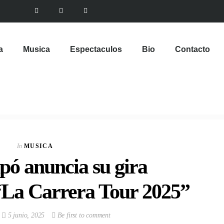
a
Musica
Espectaculos
Bio
Contacto
In
MUSICA
pó anuncia su gira
 “La Carrera Tour 2025”
5 junio, 2025
Be first to comment