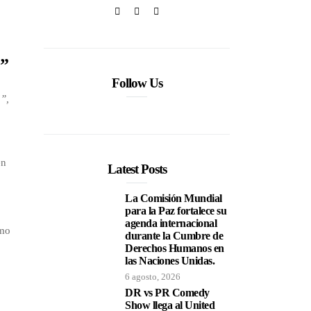
5”
Follow Us
”,
en
Latest Posts
La Comisión Mundial
para la Paz fortalece su
agenda internacional
omo
durante la Cumbre de
Derechos Humanos en
las Naciones Unidas.
6 agosto, 2026
DR vs PR Comedy
Show llega al United