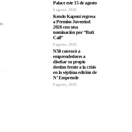
Palace este 15 de agosto
6 agosto, 2026
Kendo Kaponi regresa
a Premios Juventud
to
2026 con una
nominación por “Buti
Call”
6 agosto, 2026
N58 convocó a
emprendedores a
diseñar su propio
destino frente a la crisis
en la séptima edición de
N’ Emprende
6 agosto, 2026
Ciway Marca su Presencia en la Escena In