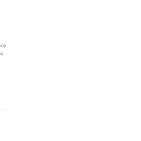
 pop
al.