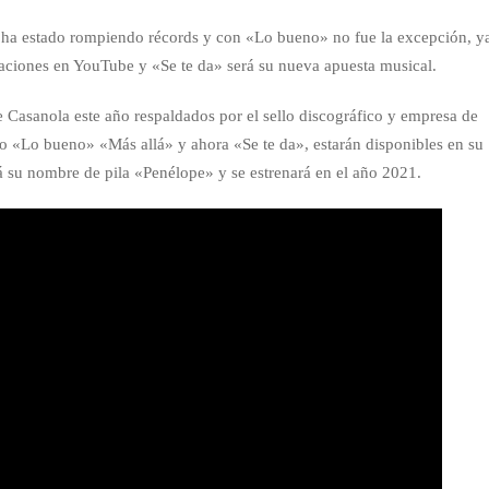
ha estado rompiendo récords y con «Lo bueno» no fue la excepción, y
izaciones en YouTube y «Se te da» será su nueva apuesta musical.
e Casanola este año respaldados por el sello discográfico y empresa de
mo «Lo bueno» «Más allá» y ahora «Se te da», estarán disponibles en su
á su nombre de pila «Penélope» y se estrenará en el año 2021.