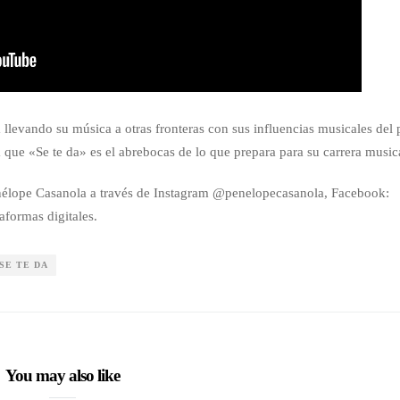
llevando su música a otras fronteras con sus influencias musicales del
que «Se te da» es el abrebocas de lo que prepara para su carrera music
enélope Casanola a través de Instagram @penelopecasanola, Facebook:
aformas digitales.
SE TE DA
You may also like