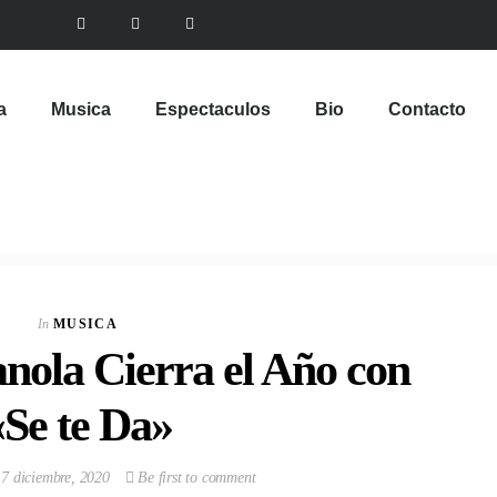
a
Musica
Espectaculos
Bio
Contacto
VIEW POST
Multinacional de
Sabores expande su
In
MUSICA
Portafolio de bebidas
nola Cierra el Año con
In
CORPORATIVOS
«Se te Da»
7 diciembre, 2020
Be first to comment