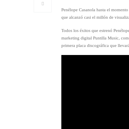
Penélope Casanola hasta el momento 
que alcanzó casi el millón de visual
Todos los éxitos que estrenó Penélop
marketing digital Puntilla Music, co
primera placa discográfica que llevar