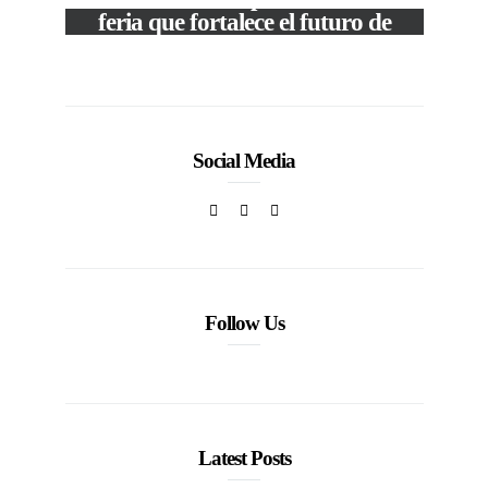
50
feria que fortalece el futuro de
la moda venezolana
In
CORPORATIVOS
Social Media
Follow Us
Latest Posts