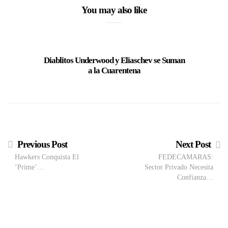
You may also like
Diablitos Underwood y Eliaschev se Suman
Port de
a la Cuarentena
Solidari
Previous Post
Next Post
Hawkers Conquista El
FEDECAMARAS:
‘Prime’…
Sector Privado Necesita
Confianza…
M
VIEW POST
The Local Expo 2026: La