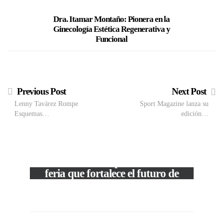
Dra. Itamar Montaño: Pionera en la
Copa Ai
Ginecología Estética Regenerativa y
espec
Funcional
Previous Post
Next Post
Lenny Tavárez Rompe
Sport Magazine lanza su
Esquemas…
edición…
M
VIEW POST
The Local Expo 2026: La
50
feria que fortalece el futuro de
la moda venezolana
In
CORPORATIVOS