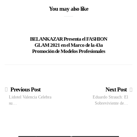
You may also like
BELANKAZAR Presenta el FASHION
Tiendas 
GLAM 2021 en el Marco de la 43a
Promoción de Modelos Profesionales
Previous Post
Next Post
Lidotel Valencia Celebra
Eduardo Strauch: El
su…
Sobreviviente de…
M
VIEW POST
The Local Expo 2026: La
50