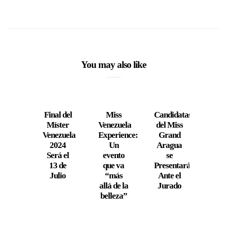
You may also like
Final del
Miss
Candidatas
St
Míster
Venezuela
del Miss
Mo
Venezuela
Experience:
Grand
Pres
2024
Un
Aragua
s
Será el
evento
se
Edic
13 de
que va
Presentarán
12 t
Julio
“más
Ante el
u
allá de la
Jurado
Derr
belleza”
de 
y
Gla