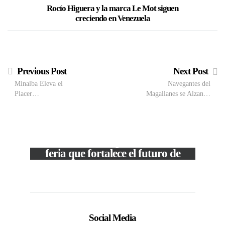
Rocío Higuera y la marca Le Mot siguen
Sábado en
creciendo en Venezuela
18 años
Previous Post
Next Post
Minalba Eleva el
Navegantes del
Placer…
Magallanes se Alzan…
VIEW POST
The Local Expo 2026: La
feria que fortalece el futuro de
la moda venezolana
c
In
CORPORATIVOS
Social Media