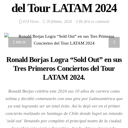
del Tour LATAM 2024
674 Views
20 febrero, 2024
Be first to comment
PIN IT
Ronald Borjas Logra “Sold Out” en sus
Tres Primeros Conciertos del Tour
LATAM 2024.
Ronald Borjas celebra este 2024 sus 10 años de carrera como
solista y decidió comenzarlo con una gira por Latinoamérica que
ya está logrando ser un total éxito. Así lo dejó ver en el primer
concierto realizado en Santiago de Chile donde logró un rotundo
´sold out´ llenando por completo el principal teatro de la ciudad.