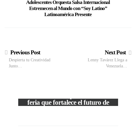
Adolescentes Orquesta Salsa Internacional
Mota 
Estremecen al Mundo con “Soy Latino”
Latinoamérica Presente
Previous Post
Next Post
Despierta tu Creatividad
Lenny Tavárez Llega a
Junto…
Venezuela…
VIEW POST
The Local Expo 2026: La
feria que fortalece el futuro de
la moda venezolana
c
In
CORPORATIVOS