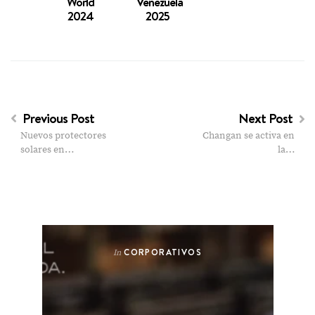
World
Venezuela
2024
2025
Previous Post
Next Post
Nuevos protectores
Changan se activa en
solares en…
la…
CORPORATIVOS
In