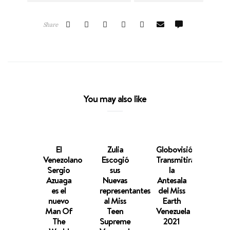
Share
You may also like
El
Zulia
Globovisión
E
Venezolano
Escogió
Transmitirá
Conc
Sergio
sus
la
“Cab
Azuaga
Nuevas
Antesala
Vene
es el
representantes
del Miss
Arra
nuevo
al Miss
Earth
s
Man Of
Teen
Venezuela
Seg
The
Supreme
2021
Tem