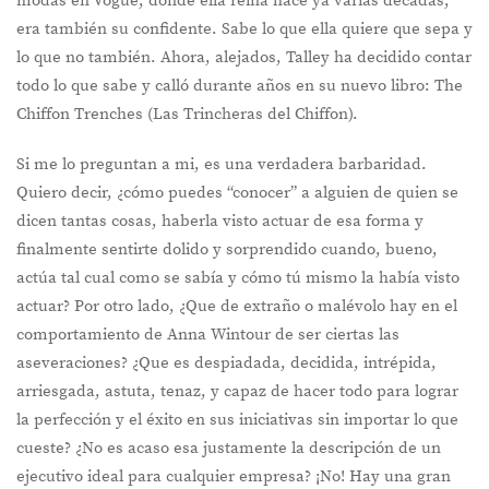
modas en Vogue, donde ella reina hace ya varias décadas,
era también su confidente. Sabe lo que ella quiere que sepa y
lo que no también. Ahora, alejados, Talley ha decidido contar
todo lo que sabe y calló durante años en su nuevo libro: The
Chiffon Trenches (Las Trincheras del Chiffon).
Si me lo preguntan a mi, es una verdadera barbaridad.
Quiero decir, ¿cómo puedes “conocer” a alguien de quien se
dicen tantas cosas, haberla visto actuar de esa forma y
finalmente sentirte dolido y sorprendido cuando, bueno,
actúa tal cual como se sabía y cómo tú mismo la había visto
actuar? Por otro lado, ¿Que de extraño o malévolo hay en el
comportamiento de Anna Wintour de ser ciertas las
aseveraciones? ¿Que es despiadada, decidida, intrépida,
arriesgada, astuta, tenaz, y capaz de hacer todo para lograr
la perfección y el éxito en sus iniciativas sin importar lo que
cueste? ¿No es acaso esa justamente la descripción de un
ejecutivo ideal para cualquier empresa? ¡No! Hay una gran