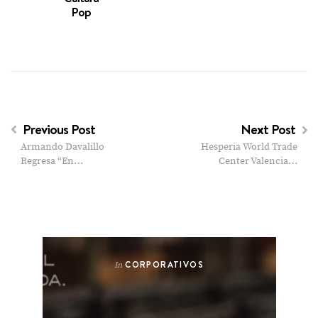
Pop
Previous Post
Next Post
Armando Davalillo
Hesperia World Trade
Regresa “En…
Center Valencia…
CORPORATIVOS
In