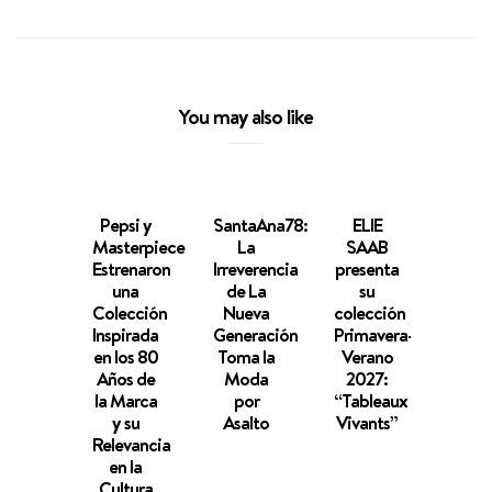
You may also like
Pepsi y
SantaAna78:
ELIE
Ree
Masterpiece
La
SAAB
cele
Estrenaron
Irreverencia
presenta
el le
una
de La
su
d
Colección
Nueva
colección
“Clue
Inspirada
Generación
Primavera-
con 
en los 80
Toma la
Verano
cáps
Años de
Moda
2027:
d
la Marca
por
“Tableaux
zapat
y su
Asalto
Vivants”
de lo
Relevancia
en la
Cultura