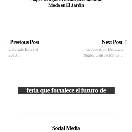
Moda en El Jardin
Pe
Previous Post
Next Post
Gatorade Inicia el
Globovisión Denuncia
2019…
Plagio, Usurpación de…
VIEW POST
The Local Expo 2026: La
feria que fortalece el futuro de
la moda venezolana
c
In
CORPORATIVOS
Social Media