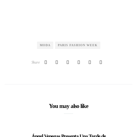
MODA
PARIS FASHION WEEK
Share
You may also like
Ángel Venegas Presenta Una Tarde de
TAR