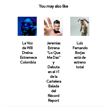
You may also like
La Voz
Jeremías
Luis
Yolia
de Will
Estrena
Fernando
Mat
Dreina
“Lo Que
Borjas
Estr
Estremece
Me Das”
está de
“Lu
Colombia
y
estreno
Llan
Debuta
total
en el #1
de la
Cartelera
Balada
del
Récord
Report