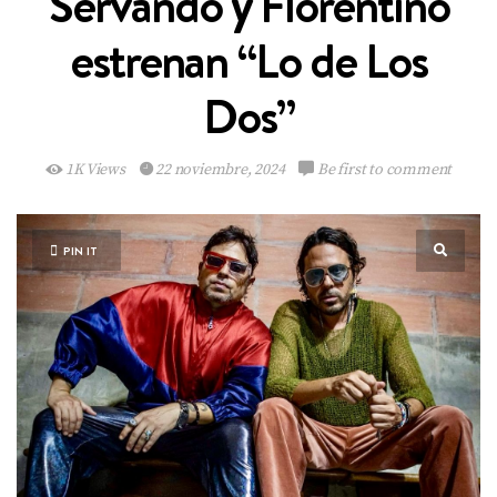
Servando y Florentino
estrenan “Lo de Los
Dos”
1K Views
22 noviembre, 2024
Be first to comment
PIN IT