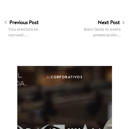
Previous Post
Next Post
Una aventura en
Kiero lanza su nueva
carrusel:…
presentación…
CORPORATIVOS
In