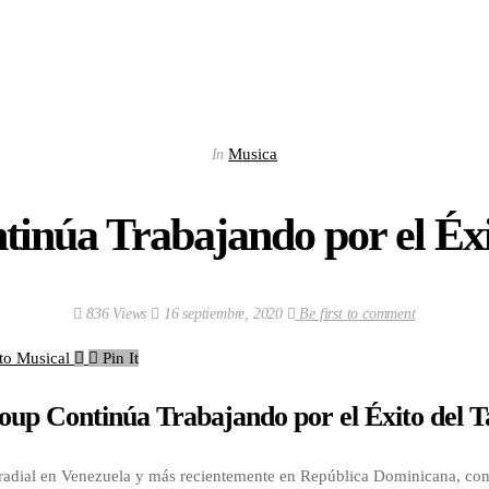
Musica
In
inúa Trabajando por el Éxit
836 Views
16 septiembre, 2020
Be first to comment
Pin It
up Continúa Trabajando por el Éxito del T
dial en Venezuela y más recientemente en República Dominicana, contin