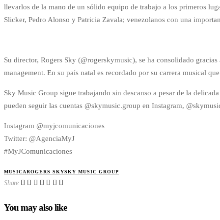
llevarlos de la mano de un sólido equipo de trabajo a los primeros lu
Slicker, Pedro Alonso y Patricia Zavala; venezolanos con una important
Su director, Rogers Sky (@rogerskymusic), se ha consolidado gracias
management. En su país natal es recordado por su carrera musical qu
Sky Music Group sigue trabajando sin descanso a pesar de la delicada 
pueden seguir las cuentas @skymusic.group en Instagram, @skymusic
Instagram @myjcomunicaciones
Twitter: @AgenciaMyJ
#MyJComunicaciones
MUSICA
ROGERS SKY
SKY MUSIC GROUP
Share
You may also like