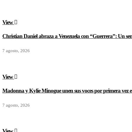
View
Christian Daniel abraza a Venezuela con “Guerrera”: Un senci
7 agosto, 2026
View
Madonna y Kylie Minogue unen sus voces por primera vez e
7 agosto, 2026
View