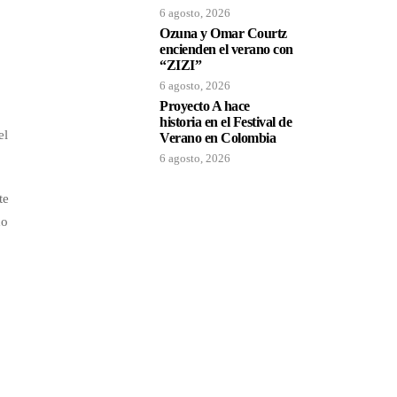
6 agosto, 2026
Ozuna y Omar Courtz
encienden el verano con
“ZIZI”
6 agosto, 2026
Proyecto A hace
historia en el Festival de
el
Verano en Colombia
6 agosto, 2026
te
do