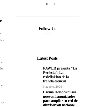
”
Follow Us
n
das
Latest Posts
 e
PAWER presenta “La
cio
Perfecta”: La
redefinición de la
franela esencial
 y
6 agosto, 2026
Crema Helados busca
nuevos franquiciados
para ampliar su red de
 se
distribución nacional