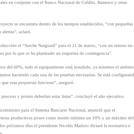
uales en conjunto con el Banco Nacional de Crédito, Banesco y otras
royecto se encuentra dentro de los tiempos establecidos, “con pequeñas
 alertas”, aclaró.
roducción el “Suiche Naiguatá” para el 21 de marzo, “con un retraso en 
mos por lo que se ha planteado un esquema de contingencia”.
ce del 60%, todo el equipamiento está instalado, ya tenemos el ambien
tamos haciendo cada una de las pruebas necesarias. Se está configuran
 que esta propuesta funcione”, aseguró.
proceso y pronto deberían estar listas”, concluyó el alto ejecutivo.
iceministro para el Sistema Bancario Nacional, anunció que el
carteras productivas posee como monto mínimo un 10% y un máximo del
los próximos días el presidente Nicolás Maduro dictará la normativa e
n.