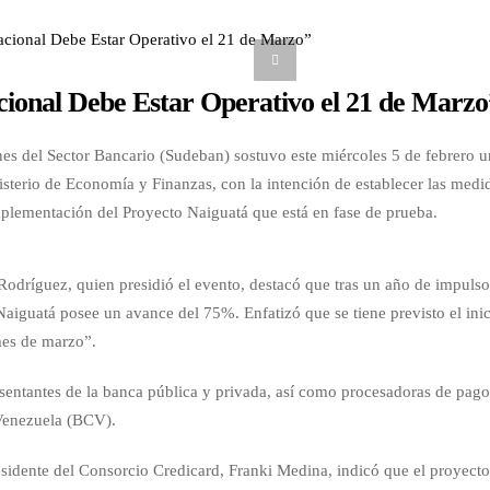
ional Debe Estar Operativo el 21 de Marzo
nes del Sector Bancario (Sudeban) sostuvo este miércoles 5 de febrero u
isterio de Economía y Finanzas, con la intención de establecer las medi
implementación del Proyecto Naiguatá que está en fase de prueba.
Rodríguez, quien presidió el evento, destacó que tras un año de impulso
Naiguatá posee un avance del 75%. Enfatizó que se tiene previsto el ini
mes de marzo”.
esentantes de la banca pública y privada, así como procesadoras de pago
 Venezuela (BCV).
esidente del Consorcio Credicard, Franki Medina, indicó que el proyecto