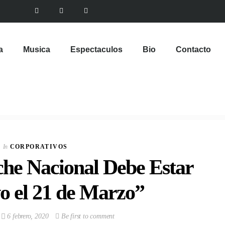
a
Musica
Espectaculos
Bio
Contacto
In
CORPORATIVOS
che Nacional Debe Estar
o el 21 de Marzo”
6 febrero, 2020
Be first to comment