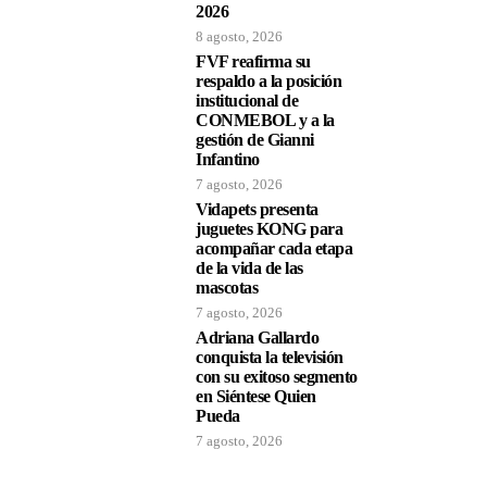
2026
8 agosto, 2026
FVF reafirma su
respaldo a la posición
institucional de
CONMEBOL y a la
gestión de Gianni
Infantino
7 agosto, 2026
Vidapets presenta
juguetes KONG para
acompañar cada etapa
de la vida de las
mascotas
7 agosto, 2026
Adriana Gallardo
conquista la televisión
con su exitoso segmento
en Siéntese Quien
Pueda
7 agosto, 2026