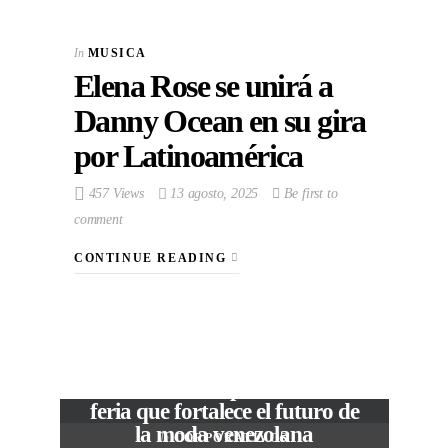
In
MUSICA
Elena Rose se unirá a
Danny Ocean en su gira
por Latinoamérica
457 Views
13 agosto, 2025
Be first to
comment
CONTINUE READING
VIEW POST
The Local Expo 2026: La
feria que fortalece el futuro de
la moda venezolana
In
CORPORATIVOS