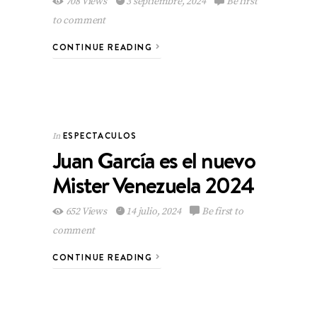
708 Views
3 septiembre, 2024
Be first
to comment
CONTINUE READING
ESPECTACULOS
In
Juan García es el nuevo
Mister Venezuela 2024
652 Views
14 julio, 2024
Be first to
comment
CONTINUE READING