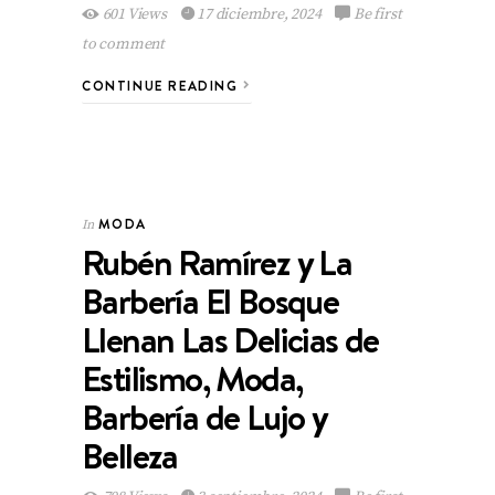
601 Views
17 diciembre, 2024
Be first
to comment
CONTINUE READING
MODA
In
Rubén Ramírez y La
Barbería El Bosque
Llenan Las Delicias de
Estilismo, Moda,
Barbería de Lujo y
Belleza