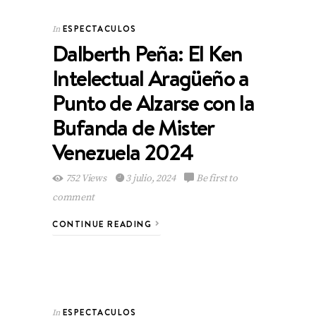
ESPECTACULOS
In
Dalberth Peña: El Ken
Intelectual Aragüeño a
Punto de Alzarse con la
Bufanda de Mister
Venezuela 2024
752 Views
3 julio, 2024
Be first to
comment
CONTINUE READING
ESPECTACULOS
In