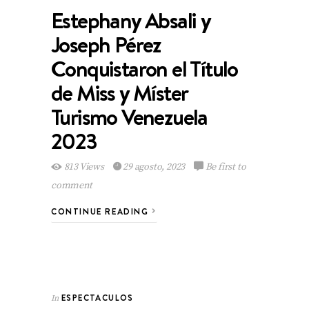
Estephany Absali y
Joseph Pérez
Conquistaron el Título
de Miss y Míster
Turismo Venezuela
2023
813 Views
29 agosto, 2023
Be first to
comment
CONTINUE READING
ESPECTACULOS
In