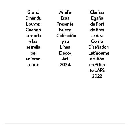
Grand
Analía
Clarissa
Ha
Dîner du
Esaa
Egaña
Be
Louvre:
Presenta
de Port
Da
Cuando
Nueva
de Bras
TO
la moda
Colección
se Alza
cele
y las
y su
Como
cua
estrella
Línea
Diseñadora
déca
se
Deco-
Latinoamericana
d
unieron
Art
del Año
hist
al arte
2024
en Pitch
con
to LAFS
icón
2022
O