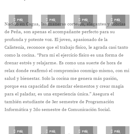
PIN
PIN
PIN
PIN
IT
IT
IT
IT
Nacido en Cagua, las maneras corteses, elegantes y sobrias
de Peña, son apenas el acompañante perfecto para su
profunda y potente voz. El joven, apasionado de la
Calistenia, reconoce que el trabajo físico, le agrada casi tanto
como la cocina. “Para mi el ejercicio físico es una forma de
drenar estrés y relajarme. Es como una suerte de hora de
relax donde reafirmó el compromiso conmigo mismo, con mi
salud y bienestar. Solo la cocina me genera más pasión,
porque esa capacidad de mezclar elementos y crear magia
para el paladar, es una experiencia única.” Asegura el
también estudiante de 3er semestre de Programación
Informática y 2do semestre de Comunicación Social.
PIN
PIN
PIN
PIN