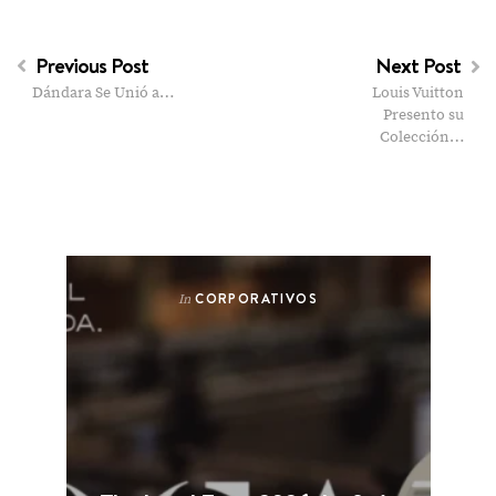
Previous Post
Next Post
Dándara Se Unió a…
Louis Vuitton
Presento su
Colección…
CORPORATIVOS
In