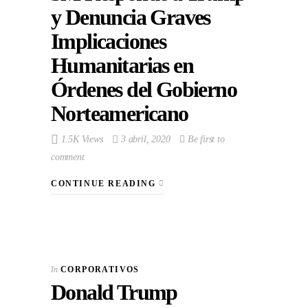
y Denuncia Graves
Implicaciones
Humanitarias en
Órdenes del Gobierno
Norteamericano
1.5K Views
3 abril, 2020
Be first to
comment
CONTINUE READING
In
CORPORATIVOS
Donald Trump