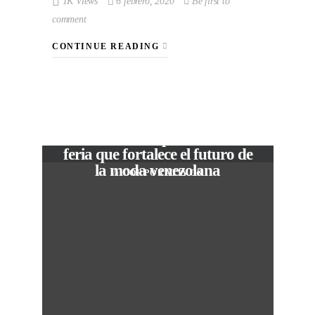
1K Views
6 febrero, 2020
Be first to
comment
CONTINUE READING
VIEW POST
The Local Expo 2026: La
feria que fortalece el futuro de
la moda venezolana
In
CORPORATIVOS
M
50