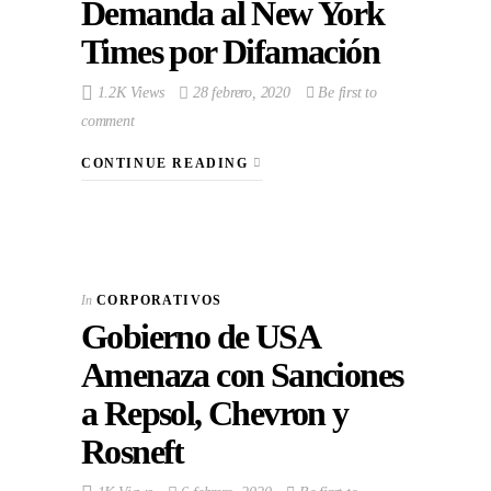
Demanda al New York
Times por Difamación
1.2K Views
28 febrero, 2020
Be first to
comment
CONTINUE READING
In
CORPORATIVOS
Gobierno de USA
Amenaza con Sanciones
a Repsol, Chevron y
Rosneft