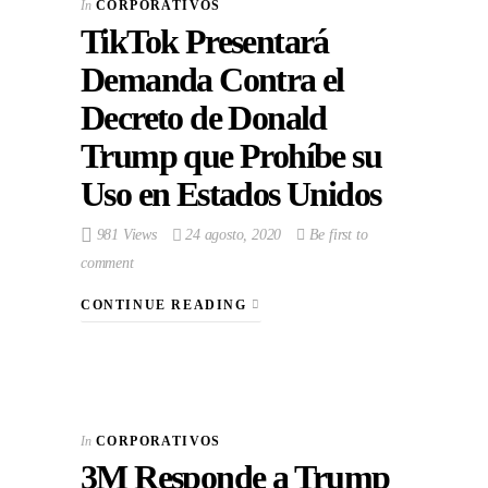
In
CORPORATIVOS
TikTok Presentará
Demanda Contra el
Decreto de Donald
Trump que Prohíbe su
Uso en Estados Unidos
981 Views
24 agosto, 2020
Be first to
comment
CONTINUE READING
In
CORPORATIVOS
3M Responde a Trump