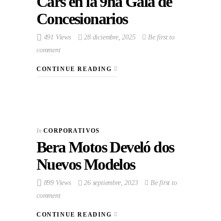
Cars en la 9na Gala de
Concesionarios
491 Views
28 diciembre, 2025
Be first to
comment
CONTINUE READING
In
CORPORATIVOS
Bera Motos Develó dos
Nuevos Modelos
899 Views
26 septiembre, 2023
Be first to
comment
CONTINUE READING