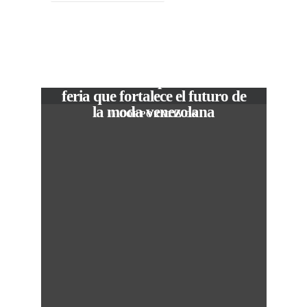
VIEW POST
The Local Expo 2026: La
feria que fortalece el futuro de
la moda venezolana
In
CORPORATIVOS
M
50