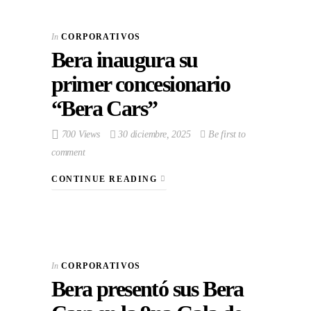
In
CORPORATIVOS
Bera inaugura su
primer concesionario
“Bera Cars”
700 Views
30 diciembre, 2025
Be first to
comment
CONTINUE READING
In
CORPORATIVOS
Bera presentó sus Bera